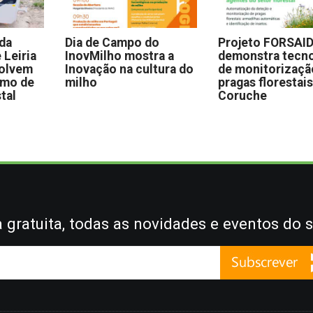
 da
Dia de Campo do
Projeto FORSAI
 Leiria
InovMilho mostra a
demonstra tecno
volvem
Inovação na cultura do
de monitorizaçã
omo de
milho
pragas florestai
stal
Coruche
gratuita, todas as novidades e eventos do s