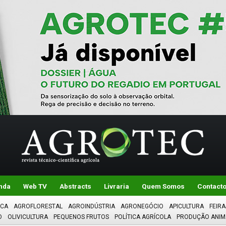
nda
Web TV
Abstracts
Livraria
Quem Somos
Contact
ICA
AGROFLORESTAL
AGROINDÚSTRIA
AGRONEGÓCIO
APICULTURA
FEIRA
O
OLIVICULTURA
PEQUENOS FRUTOS
POLÍTICA AGRÍCOLA
PRODUÇÃO ANIM