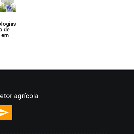
D
logias
o de
s em
etor agrícola