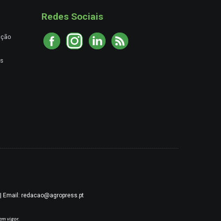
Redes Sociais
ação
es
9 | Email: redacao@agropress.pt
em vigor.