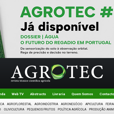
nda
Web TV
Abstracts
Livraria
Quem Somos
Contact
ICA
AGROFLORESTAL
AGROINDÚSTRIA
AGRONEGÓCIO
APICULTURA
FEIRA
O
OLIVICULTURA
PEQUENOS FRUTOS
POLÍTICA AGRÍCOLA
PRODUÇÃO ANIM