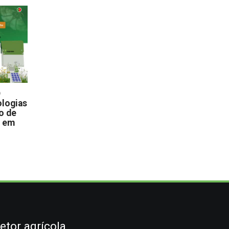
D
logias
o de
s em
etor agrícola