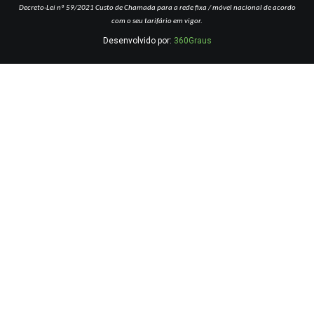
Decreto-Lei nº 59/2021
Custo de Chamada para a rede fixa / móvel nacional de acordo
com o seu tarifário em vigor.
Desenvolvido por:
360Graus