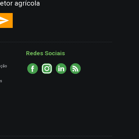
etor agrícola
Redes Sociais
ação
es