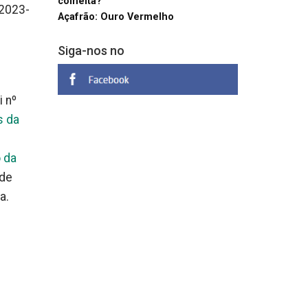
colheita?
 2023-
Açafrão: Ouro Vermelho
Siga-nos no
i nº
s da
 da
 de
a.