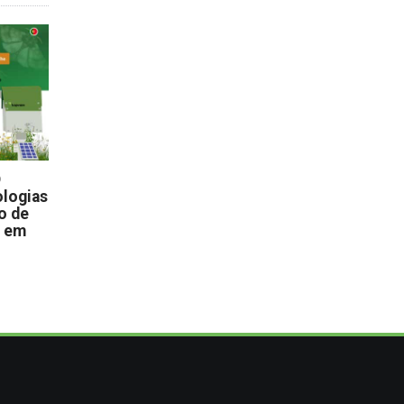
D
logias
o de
s em