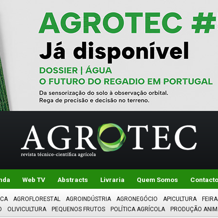
nda
Web TV
Abstracts
Livraria
Quem Somos
Contact
ICA
AGROFLORESTAL
AGROINDÚSTRIA
AGRONEGÓCIO
APICULTURA
FEIRA
O
OLIVICULTURA
PEQUENOS FRUTOS
POLÍTICA AGRÍCOLA
PRODUÇÃO ANIM