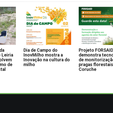
 da
Dia de Campo do
Projeto FORSAI
 Leiria
InovMilho mostra a
demonstra tecno
volvem
Inovação na cultura do
de monitorizaçã
omo de
milho
pragas florestai
stal
Coruche