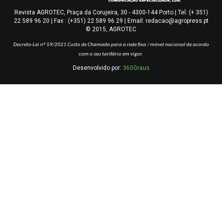
Revista AGROTEC, Praça da Corujeira, 30 - 4300-144 Porto | Tel: (+ 351)
22 589 96 20 | Fax : (+351) 22 589 96 29 | Email: redacao@agropress.pt
© 2015, AGROTEC
Decreto-Lei nº 59/2021
Custo de Chamada para a rede fixa / móvel nacional de acordo
com o seu tarifário em vigor.
Desenvolvido por:
360Graus