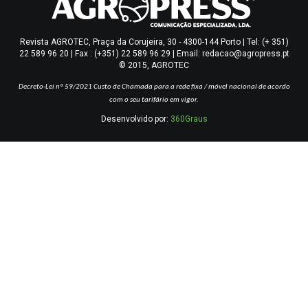
Revista AGROTEC, Praça da Corujeira, 30 - 4300-144 Porto | Tel: (+ 351)
22 589 96 20 | Fax : (+351) 22 589 96 29 | Email: redacao@agropress.pt
© 2015, AGROTEC
Decreto-Lei nº 59/2021
Custo de Chamada para a rede fixa / móvel nacional de acordo
com o seu tarifário em vigor.
Desenvolvido por:
360Graus