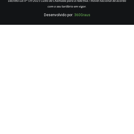
Decreto-Lei nº 59/2021
Custo de Chamada para a rede fixa / móvel nacional de acordo
com o seu tarifário em vigor.
Desenvolvido por:
360Graus