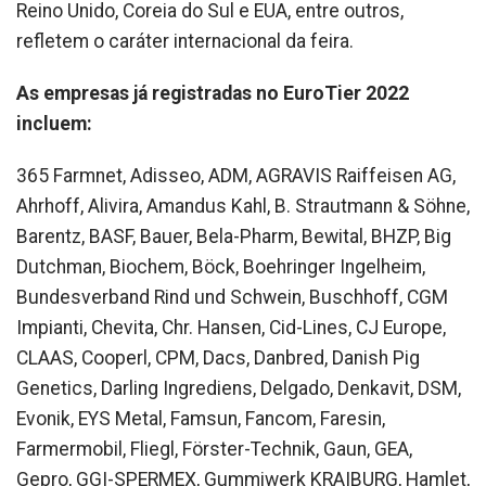
Reino Unido, Coreia do Sul e EUA, entre outros,
refletem o caráter internacional da feira.
As empresas já registradas no EuroTier 2022
incluem:
365 Farmnet, Adisseo, ADM, AGRAVIS Raiffeisen AG,
Ahrhoff, Alivira, Amandus Kahl, B. Strautmann & Söhne,
Barentz, BASF, Bauer, Bela-Pharm, Bewital, BHZP, Big
Dutchman, Biochem, Böck, Boehringer Ingelheim,
Bundesverband Rind und Schwein, Buschhoff, CGM
Impianti, Chevita, Chr. Hansen, Cid-Lines, CJ Europe,
CLAAS, Cooperl, CPM, Dacs, Danbred, Danish Pig
Genetics, Darling Ingrediens, Delgado, Denkavit, DSM,
Evonik, EYS Metal, Famsun, Fancom, Faresin,
Farmermobil, Fliegl, Förster-Technik, Gaun, GEA,
Gepro, GGI-SPERMEX, Gummiwerk KRAIBURG, Hamlet,