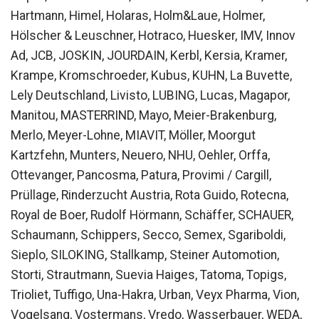
Hartmann, Himel, Holaras, Holm&Laue, Holmer,
Hölscher & Leuschner, Hotraco, Huesker, IMV, Innov
Ad, JCB, JOSKIN, JOURDAIN, Kerbl, Kersia, Kramer,
Krampe, Kromschroeder, Kubus, KUHN, La Buvette,
Lely Deutschland, Livisto, LUBING, Lucas, Magapor,
Manitou, MASTERRIND, Mayo, Meier-Brakenburg,
Merlo, Meyer-Lohne, MIAVIT, Möller, Moorgut
Kartzfehn, Munters, Neuero, NHU, Oehler, Orffa,
Ottevanger, Pancosma, Patura, Provimi / Cargill,
Prüllage, Rinderzucht Austria, Rota Guido, Rotecna,
Royal de Boer, Rudolf Hörmann, Schäffer, SCHAUER,
Schaumann, Schippers, Secco, Semex, Sgariboldi,
Sieplo, SILOKING, Stallkamp, Steiner Automotion,
Storti, Strautmann, Suevia Haiges, Tatoma, Topigs,
Trioliet, Tuffigo, Una-Hakra, Urban, Veyx Pharma, Vion,
Vogelsang, Vostermans, Vredo, Wasserbauer, WEDA,