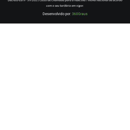
Decreto-Lei nº 59/2021
Custo de Chamada para a rede fixa / móvel nacional de acordo
com o seu tarifário em vigor.
Desenvolvido por:
360Graus