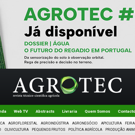
nda
Web TV
Abstracts
Livraria
Quem Somos
Contact
ICA
AGROFLORESTAL
AGROINDÚSTRIA
AGRONEGÓCIO
APICULTURA
FEIRA
O
OLIVICULTURA
PEQUENOS FRUTOS
POLÍTICA AGRÍCOLA
PRODUÇÃO ANIM