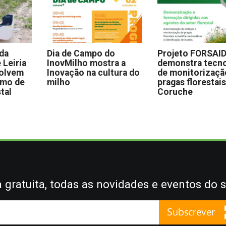
 da
Dia de Campo do
Projeto FORSAI
 Leiria
InovMilho mostra a
demonstra tecno
volvem
Inovação na cultura do
de monitorizaçã
omo de
milho
pragas florestai
stal
Coruche
gratuita, todas as novidades e eventos do s