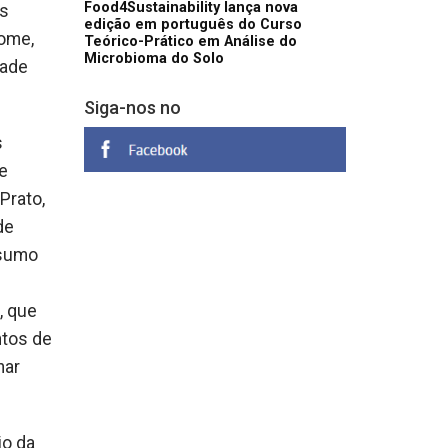
Food4Sustainability lança nova
is
edição em português do Curso
fome,
Teórico-Prático em Análise do
Microbioma do Solo
dade
Siga-nos no
s
e
Prato,
de
nsumo
, que
ntos de
nar
io da