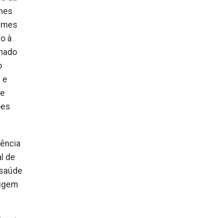
umes
gumes
do à
onado
o
 e
de
ões
iência
l de
 saúde
rigem