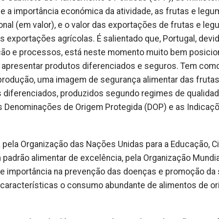
r e a importância económica da atividade, as frutas e leg
nal (em valor), e o valor das exportações de frutas e le
 exportações agrícolas. É salientado que, Portugal, devi
vação e processos, está neste momento muito bem posici
 apresentar produtos diferenciados e seguros. Tem com
 produção, uma imagem de segurança alimentar das frutas
s diferenciados, produzidos segundo regimes de qualida
s Denominações de Origem Protegida (DOP) e as Indicaç
a pela Organização das Nações Unidas para a Educação, C
padrão alimentar de excelência, pela Organização Mundia
l e importância na prevenção das doenças e promoção da
 características o consumo abundante de alimentos de o