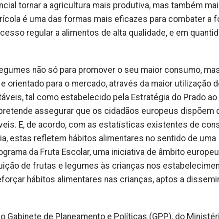
ial tornar a agricultura mais produtiva, mas também ma
grícola é uma das formas mais eficazes para combater a 
acesso regular a alimentos de alta qualidade, e em quanti
e legumes não só para promover o seu maior consumo, ma
 orientado para o mercado, através da maior utilização d
áveis, tal como estabelecido pela Estratégia do Prado ao 
 pretende assegurar que os cidadãos europeus dispõem 
veis. E, de acordo, com as estatísticas existentes de co
a, estas refletem hábitos alimentares no sentido de uma
grama da Fruta Escolar, uma iniciativa de âmbito europeu
buição de frutas e legumes às crianças nos estabelecime
eforçar hábitos alimentares nas crianças, aptos a dissemi
do Gabinete de Planeamento e Políticas (GPP), do Ministér