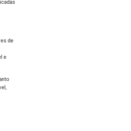
ficadas
res de
l e
anto
el,