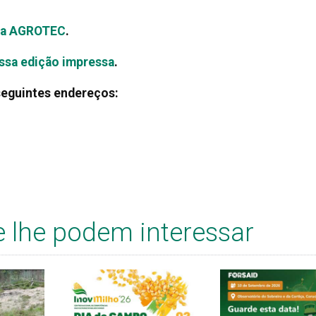
sta AGROTEC
.
ossa edição impressa
.
seguintes endereços:
e lhe podem interessar