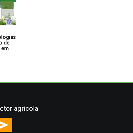
D
logias
o de
s em
etor agrícola