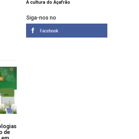
A cultura do Açafrão
Siga-nos no
D
logias
o de
s em