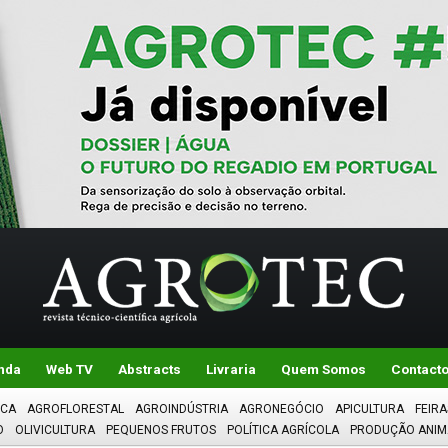
nda
Web TV
Abstracts
Livraria
Quem Somos
Contact
ICA
AGROFLORESTAL
AGROINDÚSTRIA
AGRONEGÓCIO
APICULTURA
FEIRA
O
OLIVICULTURA
PEQUENOS FRUTOS
POLÍTICA AGRÍCOLA
PRODUÇÃO ANIM