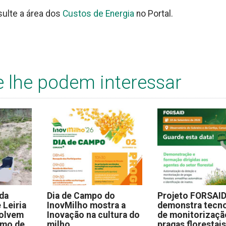
sulte a área dos
Custos de Energia
no Portal.
e lhe podem interessar
 da
Dia de Campo do
Projeto FORSAI
 Leiria
InovMilho mostra a
demonstra tecno
volvem
Inovação na cultura do
de monitorizaçã
omo de
milho
pragas florestai