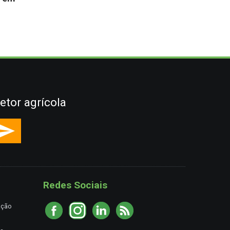
etor agrícola
Redes Sociais
ação