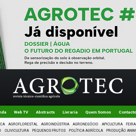
nda
Web TV
Abstracts
Livraria
Quem Somos
Contact
ICA
AGROFLORESTAL
AGROINDÚSTRIA
AGRONEGÓCIO
APICULTURA
FEIRA
O
OLIVICULTURA
PEQUENOS FRUTOS
POLÍTICA AGRÍCOLA
PRODUÇÃO ANIM