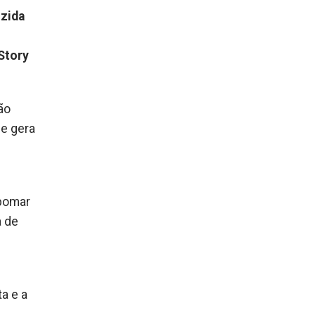
uzida
Story
ão
ue gera
 pomar
a de
a e a