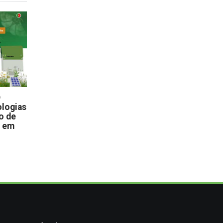
D
logias
o de
s em