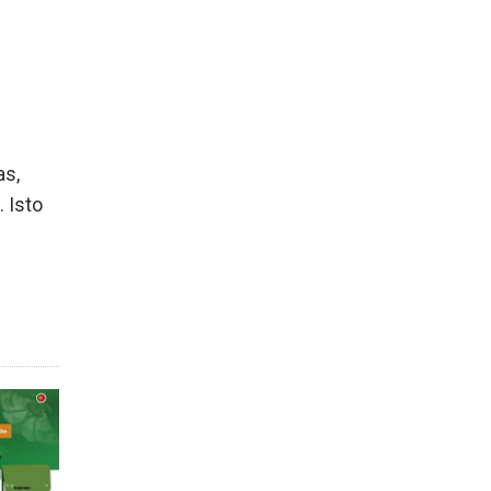
as,
 Isto