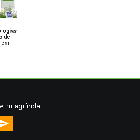
D
logias
o de
s em
etor agrícola