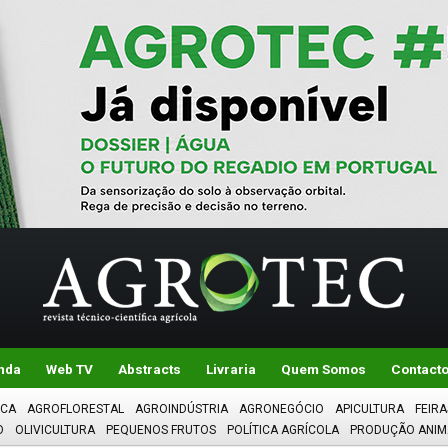
nda
Web TV
Abstracts
Livraria
Quem Somos
Contact
ICA
AGROFLORESTAL
AGROINDÚSTRIA
AGRONEGÓCIO
APICULTURA
FEIRA
O
OLIVICULTURA
PEQUENOS FRUTOS
POLÍTICA AGRÍCOLA
PRODUÇÃO ANIM