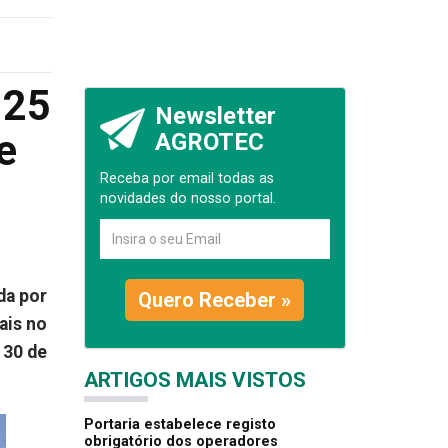
 25
Newsletter
e
AGROTEC
Receba por email todas as
novidades do nosso portal.
da por
Quero Receber »
ais no
 30 de
ARTIGOS MAIS VISTOS
Portaria estabelece registo
obrigatório dos operadores