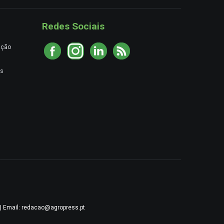
Redes Sociais
ação
es
9 | Email: redacao@agropress.pt