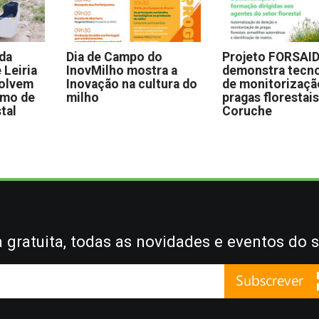
 da
Dia de Campo do
Projeto FORSAI
 Leiria
InovMilho mostra a
demonstra tecno
volvem
Inovação na cultura do
de monitorizaçã
omo de
milho
pragas florestai
stal
Coruche
gratuita, todas as novidades e eventos do s