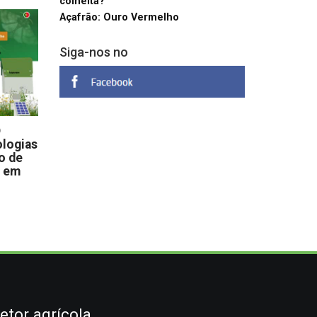
colheita?
Açafrão: Ouro Vermelho
Siga-nos no
D
logias
o de
s em
etor agrícola