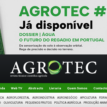
nda
Web TV
Abstracts
Livraria
Quem Somos
Contact
ICA
AGROFLORESTAL
AGROINDÚSTRIA
AGRONEGÓCIO
APICULTURA
FEIRA
O
OLIVICULTURA
PEQUENOS FRUTOS
POLÍTICA AGRÍCOLA
PRODUÇÃO ANIM