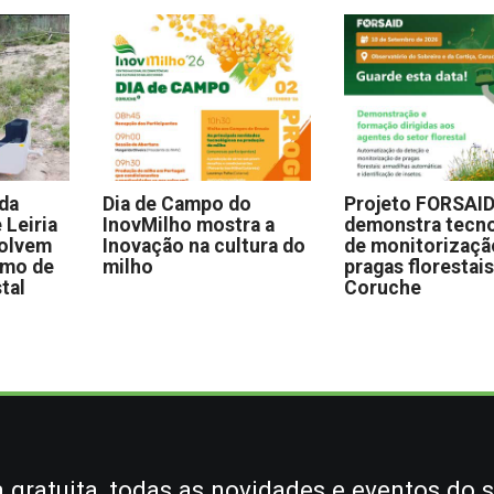
 da
Dia de Campo do
Projeto FORSAI
 Leiria
InovMilho mostra a
demonstra tecno
volvem
Inovação na cultura do
de monitorizaçã
omo de
milho
pragas florestai
stal
Coruche
gratuita, todas as novidades e eventos do s