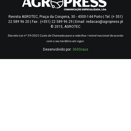
Revista AGROTEC, Praça da Corujeira, 30 - 4300-144 Porto | Tel: (+ 351)
22 589 96 20 | Fax : (+351) 22 589 96 29 | Email: redacao@agropress.pt
© 2015, AGROTEC
Decreto-Lei nº 59/2021
Custo de Chamada para a rede fixa / móvel nacional de acordo
com o seu tarifário em vigor.
Desenvolvido por:
360Graus