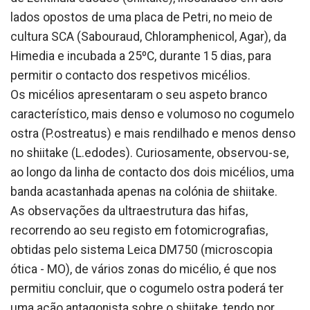
lados opostos de uma placa de Petri, no meio de
cultura SCA (Sabouraud, Chloramphenicol, Agar), da
Himedia e incubada a 25ºC, durante 15 dias, para
permitir o contacto dos respetivos micélios.
Os micélios apresentaram o seu aspeto branco
característico, mais denso e volumoso no cogumelo
ostra (P.ostreatus) e mais rendilhado e menos denso
no shiitake (L.edodes). Curiosamente, observou-se,
ao longo da linha de contacto dos dois micélios, uma
banda acastanhada apenas na colónia de shiitake.
As observações da ultraestrutura das hifas,
recorrendo ao seu registo em fotomicrografias,
obtidas pelo sistema Leica DM750 (microscopia
ótica - MO), de vários zonas do micélio, é que nos
permitiu concluir, que o cogumelo ostra poderá ter
uma ação antagonista sobre o shiitake, tendo por