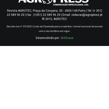
Revista AGROTEC, Praça da Corujeira, 30 - 4300-144 Porto | Tel: (+ 351)
22 589 96 20 | Fax : (+351) 22 589 96 29 | Email: redacao@agropress.pt
© 2015, AGROTEC
Decreto-Lei nº 59/2021
Custo de Chamada para a rede fixa / móvel nacional de acordo
com o seu tarifário em vigor.
Desenvolvido por:
360Graus