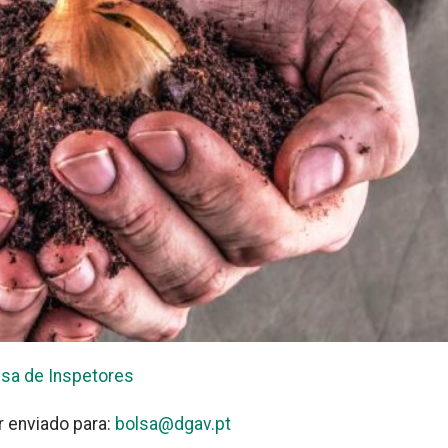
lsa de Inspetores
r enviado para:
bolsa@dgav.pt