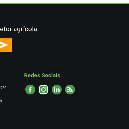
etor agrícola
Redes Sociais
ação
es