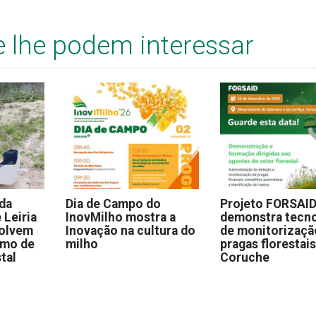
e lhe podem interessar
 da
Dia de Campo do
Projeto FORSAI
 Leiria
InovMilho mostra a
demonstra tecno
volvem
Inovação na cultura do
de monitorizaçã
omo de
milho
pragas florestai
stal
Coruche