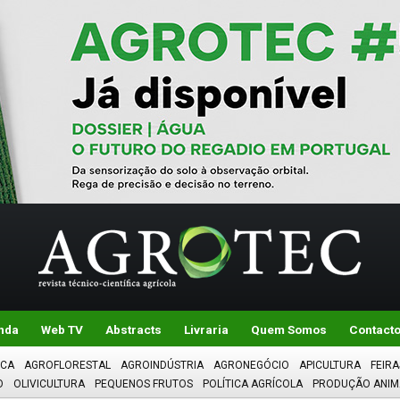
nda
Web TV
Abstracts
Livraria
Quem Somos
Contact
ICA
AGROFLORESTAL
AGROINDÚSTRIA
AGRONEGÓCIO
APICULTURA
FEIRA
O
OLIVICULTURA
PEQUENOS FRUTOS
POLÍTICA AGRÍCOLA
PRODUÇÃO ANIM