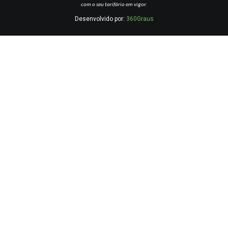
com o seu tarifário em vigor.
Desenvolvido por:
360Graus