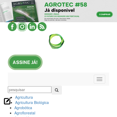
Toggle
navigation
Agricultura
Agricultura Biológica
Agrobótica
Agroflorestal