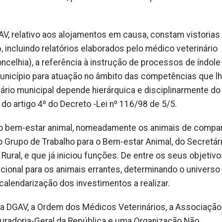
AV, relativo aos alojamentos em causa, constam vistorias
 incluindo relatórios elaborados pelo médico veterinário
oncelhia), a referência à instrução de processos de índole
 município para atuação no âmbito das competências que l
nário municipal depende hierárquica e disciplinarmente do
o artigo 4º do Decreto -Lei nº 116/98 de 5/5.
 do bem-estar animal, nomeadamente os animais de compan
 o Grupo de Trabalho para o Bem-estar Animal, do Secretár
ural, e que já iniciou funções. De entre os seus objetiv
cional para os animais errantes, determinando o universo
calendarização dos investimentos a realizar.
 a DGAV, a Ordem dos Médicos Veterinários, a Associação
uradoria-Geral da República e uma Organização Não