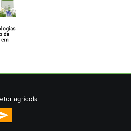
D
logias
o de
s em
etor agrícola