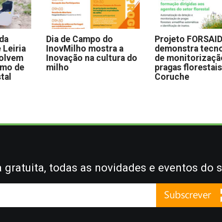
 da
Dia de Campo do
Projeto FORSAI
 Leiria
InovMilho mostra a
demonstra tecno
volvem
Inovação na cultura do
de monitorizaçã
omo de
milho
pragas florestai
stal
Coruche
gratuita, todas as novidades e eventos do s