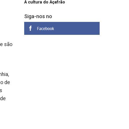
A cultura do Açafrão
Siga-nos no
he são
hia,
io de
os
 de