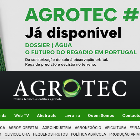
nda
Web TV
Abstracts
Livraria
Quem Somos
Contact
ICA
AGROFLORESTAL
AGROINDÚSTRIA
AGRONEGÓCIO
APICULTURA
FEIRA
O
OLIVICULTURA
PEQUENOS FRUTOS
POLÍTICA AGRÍCOLA
PRODUÇÃO ANIM