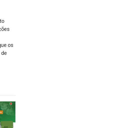
to
ações
que os
0 de