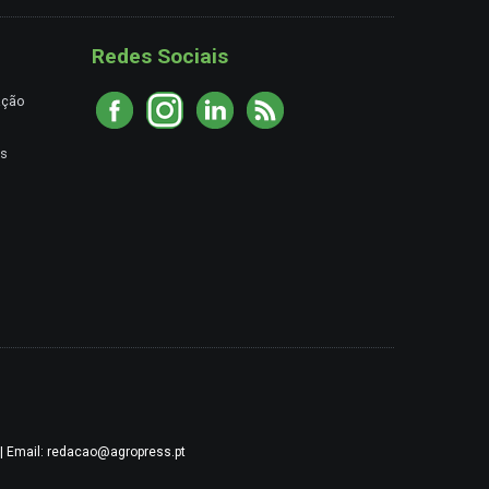
Redes Sociais
ação
es
9 | Email: redacao@agropress.pt