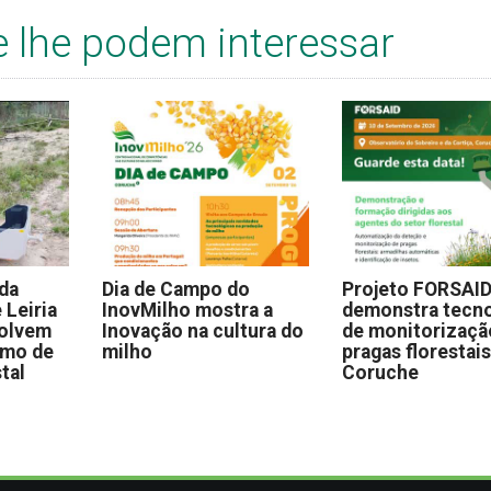
e lhe podem interessar
 da
Dia de Campo do
Projeto FORSAI
 Leiria
InovMilho mostra a
demonstra tecno
volvem
Inovação na cultura do
de monitorizaçã
omo de
milho
pragas florestai
stal
Coruche