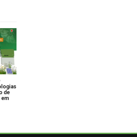
D
logias
o de
s em