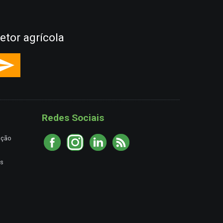
etor agrícola
Redes Sociais
ação
es