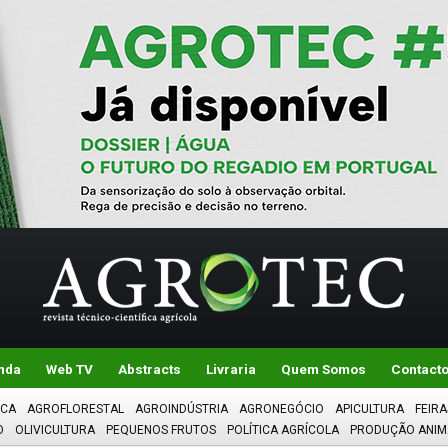
nda
Web TV
Abstracts
Livraria
Quem Somos
Contact
ICA
AGROFLORESTAL
AGROINDÚSTRIA
AGRONEGÓCIO
APICULTURA
FEIRA
O
OLIVICULTURA
PEQUENOS FRUTOS
POLÍTICA AGRÍCOLA
PRODUÇÃO ANIM