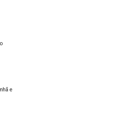
po
anhã e