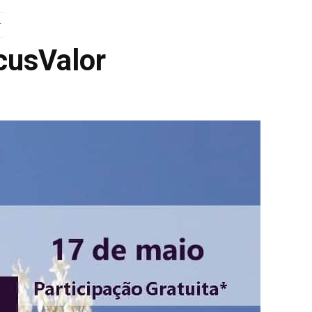
r
cusValor