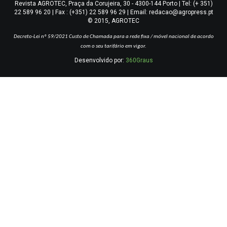
Revista AGROTEC, Praça da Corujeira, 30 - 4300-144 Porto | Tel: (+ 351)
22 589 96 20 | Fax : (+351) 22 589 96 29 | Email: redacao@agropress.pt
© 2015, AGROTEC
Decreto-Lei nº 59/2021
Custo de Chamada para a rede fixa / móvel nacional de acordo
com o seu tarifário em vigor.
Desenvolvido por:
360Graus