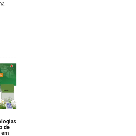
na
D
logias
o de
s em