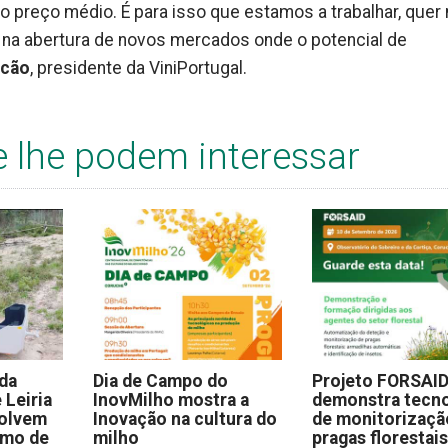
preço médio. É para isso que estamos a trabalhar, quer 
na abertura de novos mercados onde o potencial de
lcão
, presidente da ViniPortugal.
e lhe podem interessar
 da
Dia de Campo do
Projeto FORSAI
 Leiria
InovMilho mostra a
demonstra tecno
volvem
Inovação na cultura do
de monitorizaçã
omo de
milho
pragas florestai