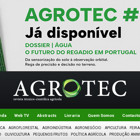
nda
Web TV
Abstracts
Livraria
Quem Somos
Contact
ICA
AGROFLORESTAL
AGROINDÚSTRIA
AGRONEGÓCIO
APICULTURA
FEIRA
O
OLIVICULTURA
PEQUENOS FRUTOS
POLÍTICA AGRÍCOLA
PRODUÇÃO ANIM