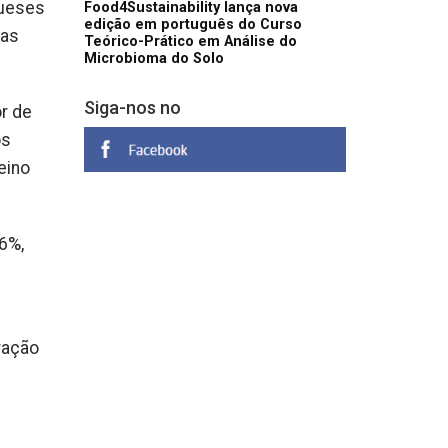
gueses
Food4Sustainability lança nova
edição em português do Curso
das
Teórico-Prático em Análise do
Microbioma do Solo
Siga-nos no
r de
os
eino
6%,
1
ração