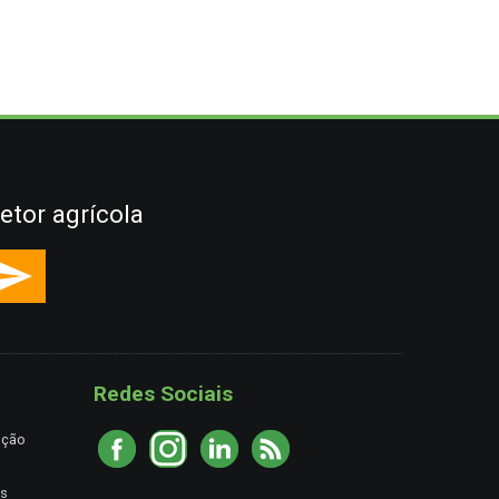
etor agrícola
Redes Sociais
ação
es