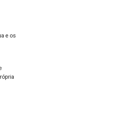
ua e os
e
rópria