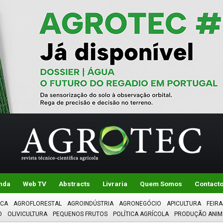
nda
Web TV
Abstracts
Livraria
Quem Somos
Contact
ICA
AGROFLORESTAL
AGROINDÚSTRIA
AGRONEGÓCIO
APICULTURA
FEIRA
O
OLIVICULTURA
PEQUENOS FRUTOS
POLÍTICA AGRÍCOLA
PRODUÇÃO ANIM