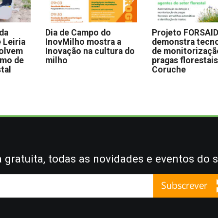
 da
Dia de Campo do
Projeto FORSAI
 Leiria
InovMilho mostra a
demonstra tecno
volvem
Inovação na cultura do
de monitorizaçã
omo de
milho
pragas florestai
stal
Coruche
gratuita, todas as novidades e eventos do s