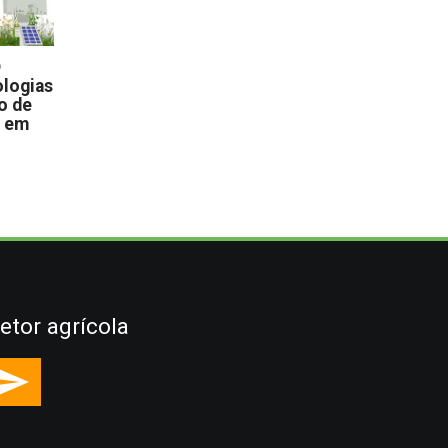
D
logias
o de
s em
etor agrícola