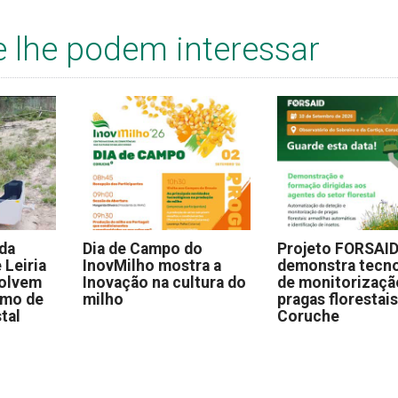
e lhe podem interessar
 da
Dia de Campo do
Projeto FORSAI
 Leiria
InovMilho mostra a
demonstra tecno
volvem
Inovação na cultura do
de monitorizaçã
omo de
milho
pragas florestai
stal
Coruche