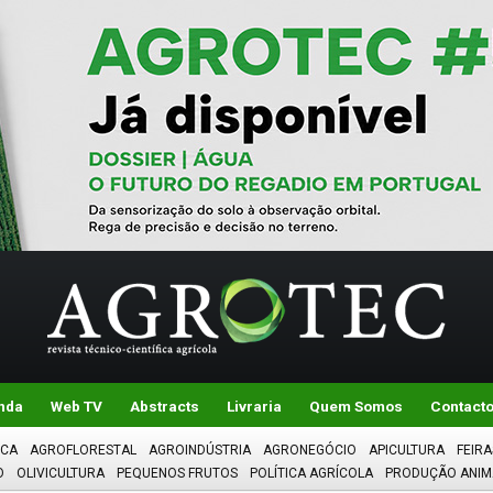
nda
Web TV
Abstracts
Livraria
Quem Somos
Contact
ICA
AGROFLORESTAL
AGROINDÚSTRIA
AGRONEGÓCIO
APICULTURA
FEIRA
O
OLIVICULTURA
PEQUENOS FRUTOS
POLÍTICA AGRÍCOLA
PRODUÇÃO ANIM