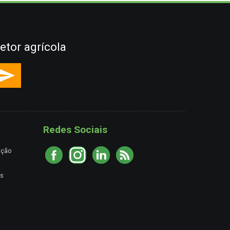
etor agrícola
Redes Sociais
ação
es