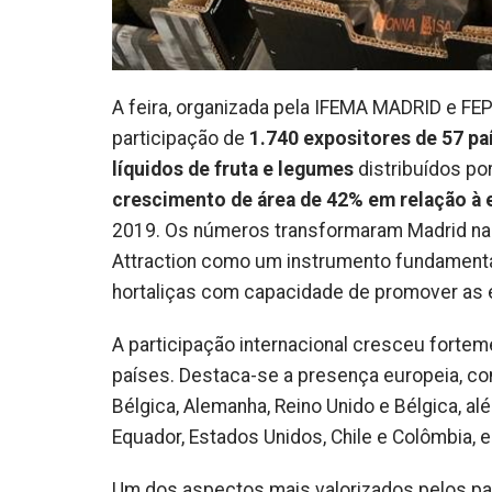
A feira, organizada pela IFEMA MADRID e FE
participação de
1.740 expositores de 57 pa
líquidos de fruta e legumes
distribuídos po
crescimento de área de 42% em relação à 
2019. Os números transformaram Madrid na ca
Attraction como um instrumento fundamental
hortaliças com capacidade de promover as 
A participação internacional cresceu forte
países. Destaca-se a presença europeia, com
Bélgica, Alemanha, Reino Unido e Bélgica, 
Equador, Estados Unidos, Chile e Colômbia, e
Um dos aspectos mais valorizados pelos part