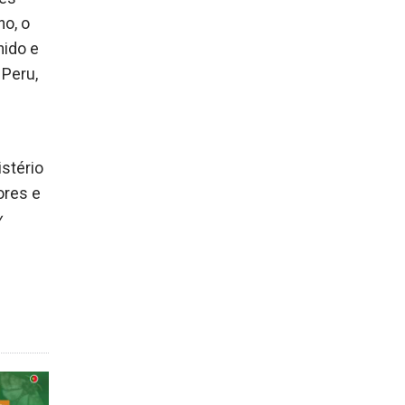
no, o
nido e
 Peru,
istério
ores e
y