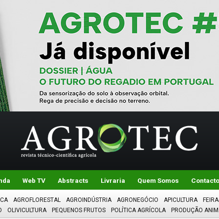
nda
Web TV
Abstracts
Livraria
Quem Somos
Contact
ICA
AGROFLORESTAL
AGROINDÚSTRIA
AGRONEGÓCIO
APICULTURA
FEIRA
O
OLIVICULTURA
PEQUENOS FRUTOS
POLÍTICA AGRÍCOLA
PRODUÇÃO ANIM