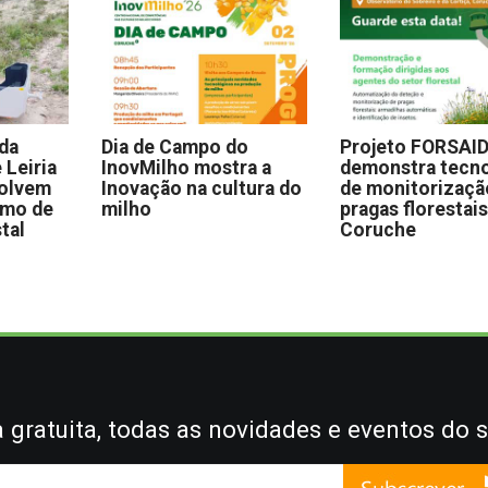
 da
Dia de Campo do
Projeto FORSAI
 Leiria
InovMilho mostra a
demonstra tecno
volvem
Inovação na cultura do
de monitorizaçã
omo de
milho
pragas florestai
stal
Coruche
gratuita, todas as novidades e eventos do s