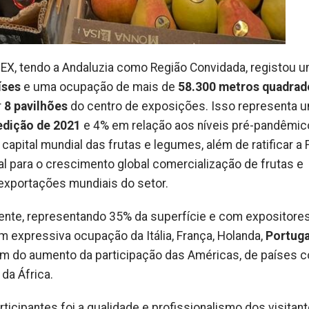
PEX, tendo a Andaluzia como Região Convidada, registou 
íses
e uma ocupação de mais de
58.300 metros quadrad
r
8 pavilhões
do centro de exposições. Isso representa 
edição de 2021
e 4% em relação aos níveis pré-pandêmi
pital mundial das frutas e legumes, além de ratificar a F
 para o crescimento global comercialização de frutas e
exportações mundiais do setor.
mente, representando 35% da superfície e com expositore
 expressiva ocupação da Itália, França, Holanda,
Portuga
além do aumento da participação das Américas, de países 
 da África.
icipantes foi a qualidade e profissionalismo dos visitan