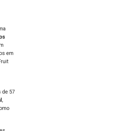
uma
os
um
cos em
ruit
s de 57
l
,
como
tes