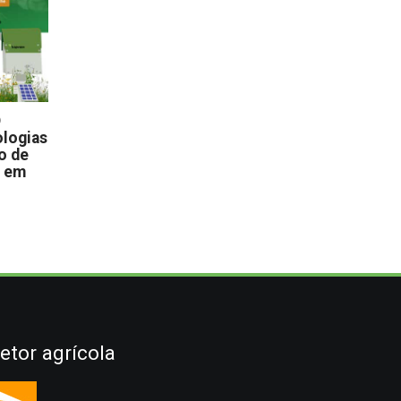
D
logias
o de
s em
etor agrícola