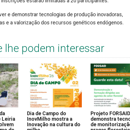
nscrições estarão limitadas a 20 participantes.
er e demonstrar tecnologias de produção inovadoras,
as e a valorização dos recursos genéticos endógenos.
e lhe podem interessar
 da
Dia de Campo do
Projeto FORSAI
 Leiria
InovMilho mostra a
demonstra tecno
volvem
Inovação na cultura do
de monitorizaçã