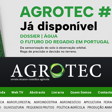
nda
Web TV
Abstracts
Livraria
Quem Somos
Contact
ICA
AGROFLORESTAL
AGROINDÚSTRIA
AGRONEGÓCIO
APICULTURA
FEIRA
O
OLIVICULTURA
PEQUENOS FRUTOS
POLÍTICA AGRÍCOLA
PRODUÇÃO ANIM