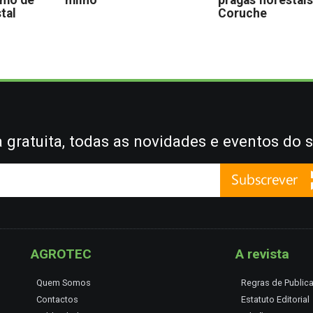
omo de
milho
pragas florestai
stal
Coruche
gratuita, todas as novidades e eventos do s
AGROTEC
A revista
Quem Somos
Regras de Public
Contactos
Estatuto Editorial