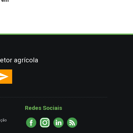
s em
etor agrícola
Redes Sociais
ação