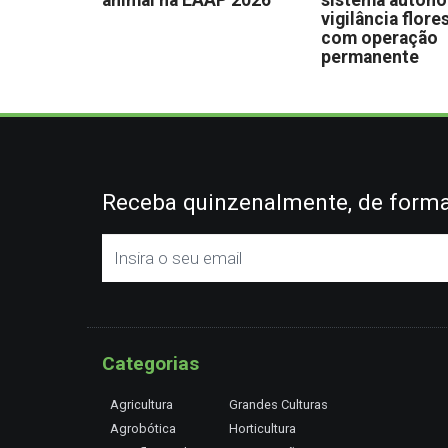
animal na EAAP 2026
sistema autón
vigilância flore
com operação
permanente
Receba quinzenalmente, de forma 
Categorias
Agricultura
Grandes Culturas
Agrobótica
Horticultura