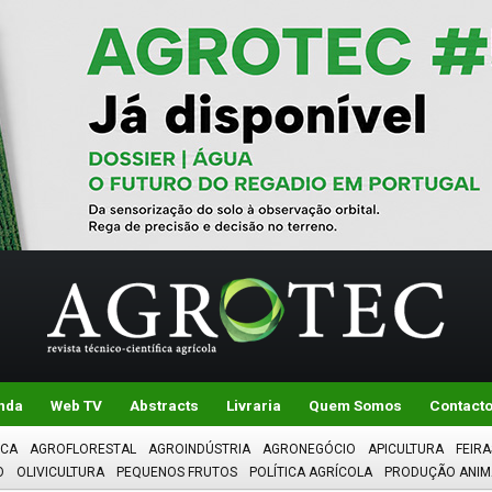
nda
Web TV
Abstracts
Livraria
Quem Somos
Contact
ICA
AGROFLORESTAL
AGROINDÚSTRIA
AGRONEGÓCIO
APICULTURA
FEIRA
O
OLIVICULTURA
PEQUENOS FRUTOS
POLÍTICA AGRÍCOLA
PRODUÇÃO ANIM