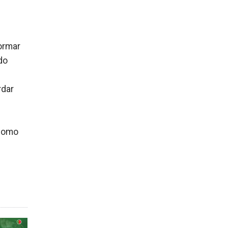
formar
do
rdar
 como