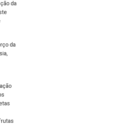
eção da
ste
e
orço da
sia,
ração
os
metas
frutas