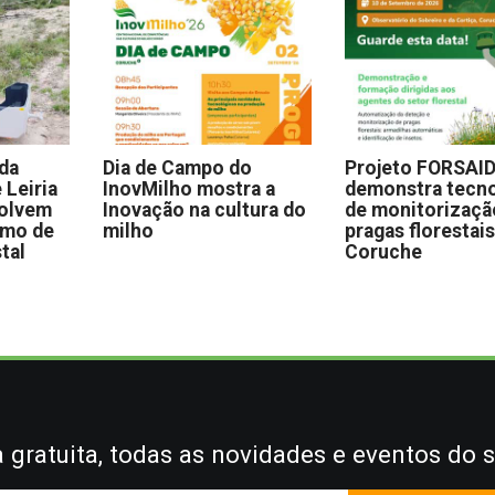
 da
Dia de Campo do
Projeto FORSAI
 Leiria
InovMilho mostra a
demonstra tecno
volvem
Inovação na cultura do
de monitorizaçã
omo de
milho
pragas florestai
stal
Coruche
gratuita, todas as novidades e eventos do s