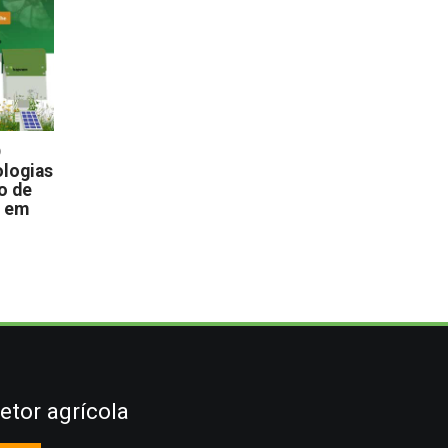
D
logias
o de
s em
etor agrícola