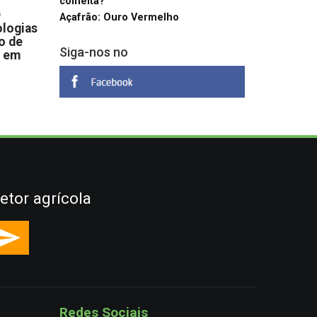
colheita?
D
Açafrão: Ouro Vermelho
logias
o de
Siga-nos no
s em
etor agrícola
Redes Sociais