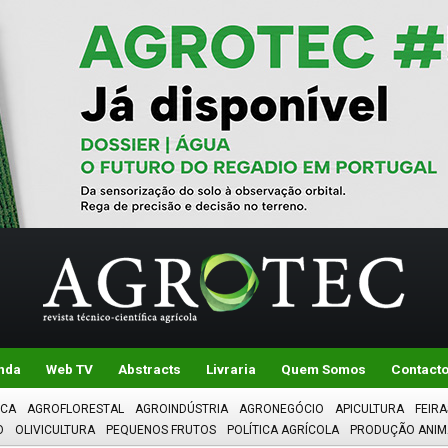
nda
Web TV
Abstracts
Livraria
Quem Somos
Contact
ICA
AGROFLORESTAL
AGROINDÚSTRIA
AGRONEGÓCIO
APICULTURA
FEIRA
O
OLIVICULTURA
PEQUENOS FRUTOS
POLÍTICA AGRÍCOLA
PRODUÇÃO ANIM