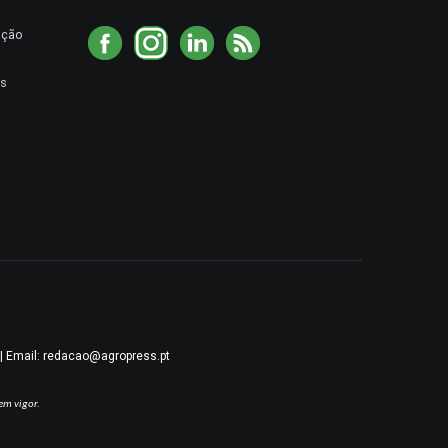
ação
es
9 | Email: redacao@agropress.pt
em vigor.