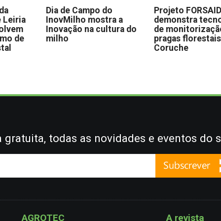
 da
Dia de Campo do
Projeto FORSAI
 Leiria
InovMilho mostra a
demonstra tecno
volvem
Inovação na cultura do
de monitorizaçã
omo de
milho
pragas florestai
stal
Coruche
gratuita, todas as novidades e eventos do s
AGROTEC
A revista