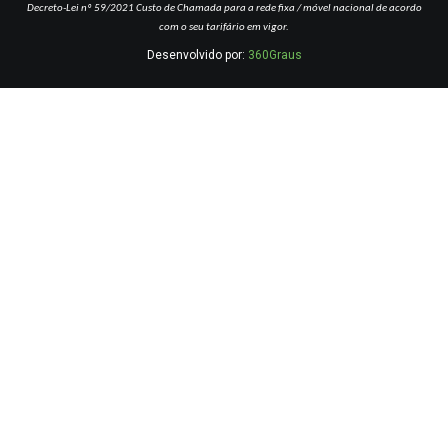
Decreto-Lei nº 59/2021
Custo de Chamada para a rede fixa / móvel nacional de acordo
com o seu tarifário em vigor.
Desenvolvido por:
360Graus