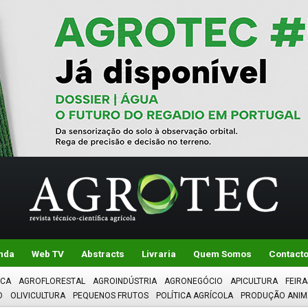
nda
Web TV
Abstracts
Livraria
Quem Somos
Contact
ICA
AGROFLORESTAL
AGROINDÚSTRIA
AGRONEGÓCIO
APICULTURA
FEIRA
O
OLIVICULTURA
PEQUENOS FRUTOS
POLÍTICA AGRÍCOLA
PRODUÇÃO ANIM