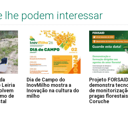
e lhe podem interessar
 da
Dia de Campo do
Projeto FORSAI
 Leiria
InovMilho mostra a
demonstra tecno
volvem
Inovação na cultura do
de monitorizaçã
omo de
milho
pragas florestai
stal
Coruche