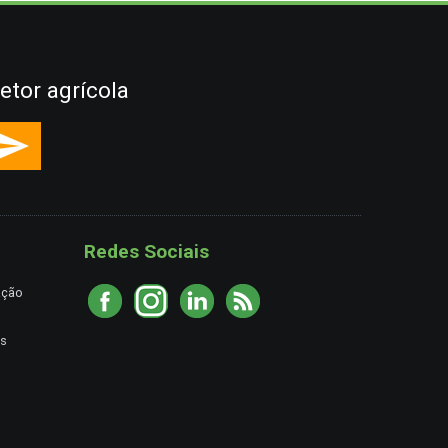
etor agrícola
Redes Sociais
ação
es