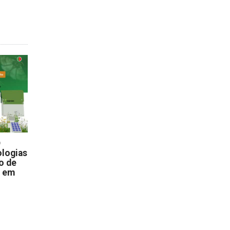
D
logias
o de
s em