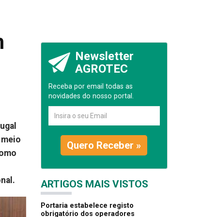
m
Newsletter
AGROTEC
Receba por email todas as
novidades do nosso portal.
tugal
o meio
Quero Receber »
 como
nal.
ARTIGOS MAIS VISTOS
Portaria estabelece registo
obrigatório dos operadores