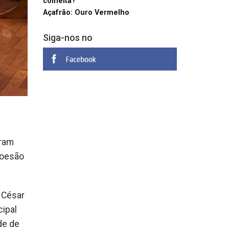
colheita?
Açafrão: Ouro Vermelho
Siga-nos no
aram
coesão
 César
cipal
de de