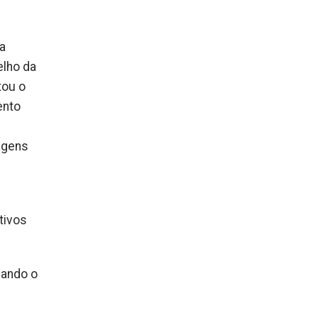
 a
elho da
tou o
ento
zagens
tivos
çando o