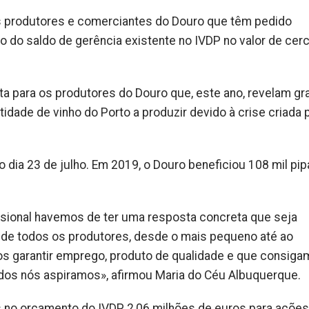
s produtores e comerciantes do Douro que têm pedido
 do saldo de gerência existente no IVDP no valor de cer
ta para os produtores do Douro que, este ano, revelam g
ade de vinho do Porto a produzir devido à crise criada 
no dia 23 de julho. Em 2019, o Douro beneficiou 108 mil pip
issional havemos de ter uma resposta concreta que seja
 de todos os produtores, desde o mais pequeno até ao
os garantir emprego, produto de qualidade e que consig
os nós aspiramos», afirmou Maria do Céu Albuquerque.
tos no orçamento do IVDP 2,06 milhões de euros para ações