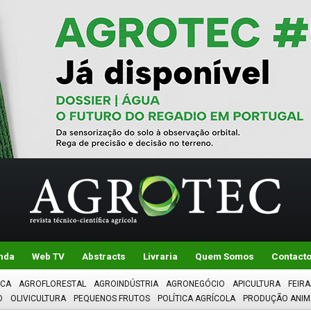
nda
Web TV
Abstracts
Livraria
Quem Somos
Contact
ICA
AGROFLORESTAL
AGROINDÚSTRIA
AGRONEGÓCIO
APICULTURA
FEIRA
O
OLIVICULTURA
PEQUENOS FRUTOS
POLÍTICA AGRÍCOLA
PRODUÇÃO ANIM