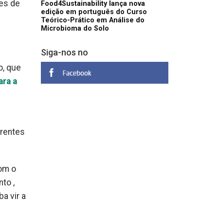
ões de
Food4Sustainability lança nova
edição em português do Curso
Teórico-Prático em Análise do
Microbioma do Solo
Siga-nos no
o, que
ara a
rrentes
com o
to ,
a vir a