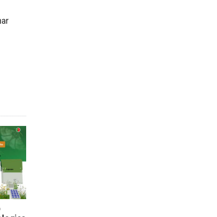
har
D