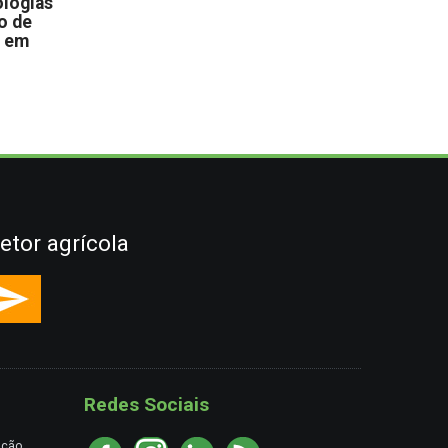
logias
o de
s em
etor agrícola
Redes Sociais
ação