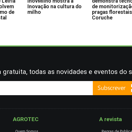
 Leiria
InovMilho mostra a
demonstra tecno
volvem
Inovação na cultura do
de monitorizaçã
omo de
milho
pragas florestai
stal
Coruche
gratuita, todas as novidades e eventos do s
AGROTEC
A revista
Quem Somos
Regras de Public