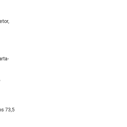
etor,
arta-
o
os 73,5