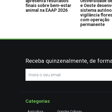
apresenta resultados
Universidade de
finais sobre bem-estar
e Oeste desen
animal na EAAP 2026
sistema autón
vigilância flore
com operação
permanente
Receba quinzenalmente, de forma 
Categorias
Agricultura
Grandes Culturas