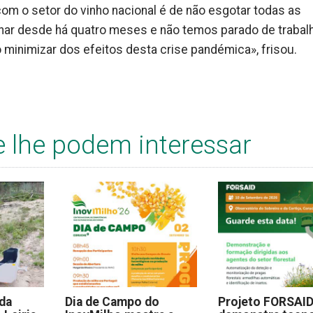
m o setor do vinho nacional é de não esgotar todas as
har desde há quatro meses e não temos parado de trabal
inimizar dos efeitos desta crise pandémica», frisou.
e lhe podem interessar
 da
Dia de Campo do
Projeto FORSAI