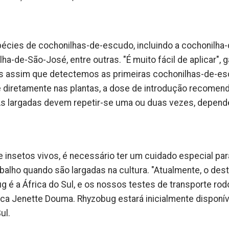
spécies de cochonilhas-de-escudo, incluindo a cochonilha-
ha-de-São-José, entre outras. "É muito fácil de aplicar", 
as assim que detectemos as primeiras cochonilhas-de-es
de diretamente nas plantas, a dose de introdução recomen
. As largadas devem repetir-se uma ou duas vezes, depen
 insetos vivos, é necessário ter um cuidado especial pa
balho quando são largadas na cultura. "Atualmente, o dest
é a África do Sul, e os nossos testes de transporte rodo
ca Jenette Douma. Rhyzobug estará inicialmente disponí
ul.