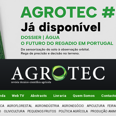
nda
Web TV
Abstracts
Livraria
Quem Somos
Contact
ICA
AGROFLORESTAL
AGROINDÚSTRIA
AGRONEGÓCIO
APICULTURA
FEIRA
O
OLIVICULTURA
PEQUENOS FRUTOS
POLÍTICA AGRÍCOLA
PRODUÇÃO ANIM