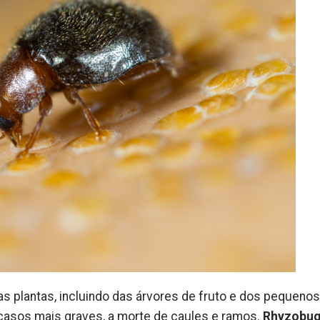
 plantas, incluindo das árvores de fruto e dos pequenos
 casos mais graves, a morte de caules e ramos.
Rhyzobu