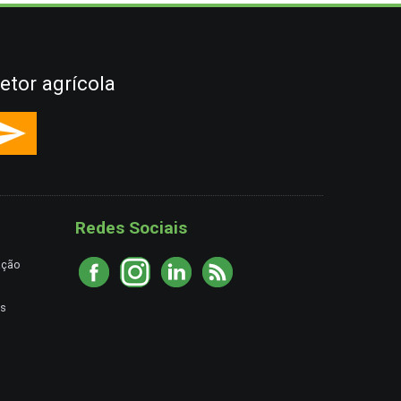
etor agrícola
Redes Sociais
ação
es