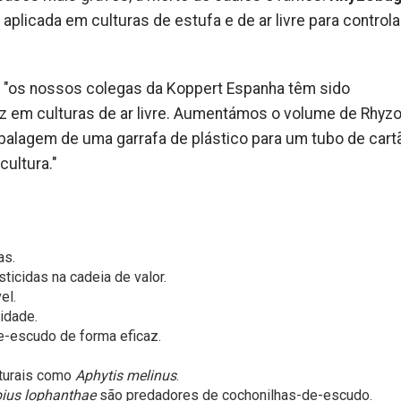
aplicada em culturas de estufa e de ar livre para control
a: "os nossos colegas da Koppert Espanha têm sido
az em culturas de ar livre. Aumentámos o volume de Rhyz
alagem de uma garrafa de plástico para um tubo de cart
cultura."
as.
ticidas na cadeia de valor.
el.
idade.
e-escudo de forma eficaz.
aturais como
Aphytis melinus
.
ius lophanthae
são predadores de cochonilhas-de-escudo.