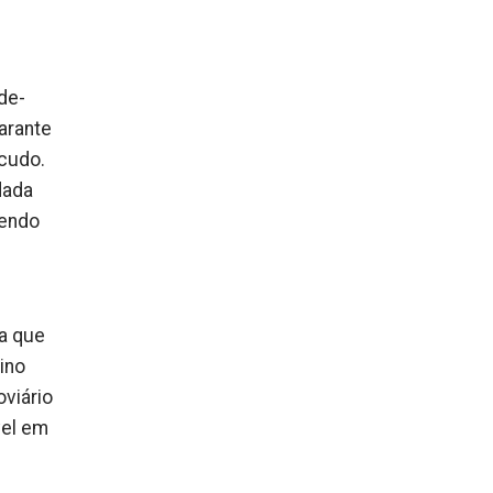
de-
garante
cudo.
dada
dendo
ra que
ino
viário
vel em