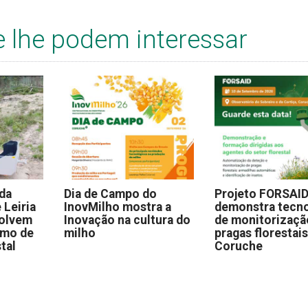
e lhe podem interessar
 da
Dia de Campo do
Projeto FORSAI
 Leiria
InovMilho mostra a
demonstra tecno
volvem
Inovação na cultura do
de monitorizaçã
omo de
milho
pragas florestai
stal
Coruche