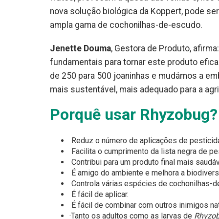
nova solução biológica da Koppert, pode ser 
ampla gama de cochonilhas-de-escudo.
Jenette Douma
, Gestora de Produto, afirm
fundamentais para tornar este produto efic
de 250 para 500 joaninhas e mudámos a emb
mais sustentável, mais adequado para a agri
Porquê usar Rhyzobug?
Reduz o número de aplicações de pesticid
Facilita o cumprimento da lista negra de pes
Contribui para um produto final mais saudáv
É amigo do ambiente e melhora a biodivers
Controla várias espécies de cochonilhas-d
É fácil de aplicar.
É fácil de combinar com outros inimigos n
·Tanto os adultos como as larvas de
Rhyzob