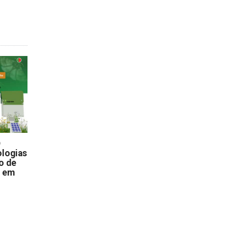
D
logias
o de
s em