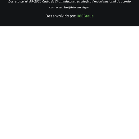
Decreto-Lei nº 59/2021
Custo de Chamada para a rede fixa / móvel nacional de acordo
com o seu tarifário em vigor.
Desenvolvido por:
360Graus