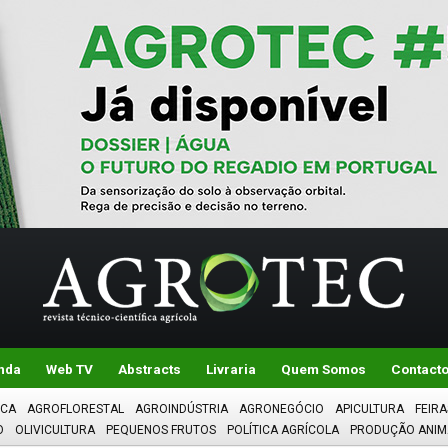
nda
Web TV
Abstracts
Livraria
Quem Somos
Contact
ICA
AGROFLORESTAL
AGROINDÚSTRIA
AGRONEGÓCIO
APICULTURA
FEIRA
O
OLIVICULTURA
PEQUENOS FRUTOS
POLÍTICA AGRÍCOLA
PRODUÇÃO ANIM