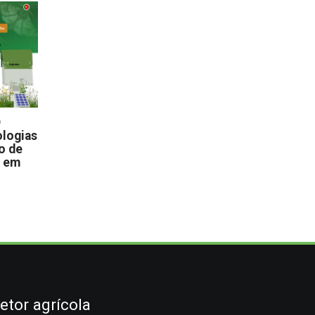
D
logias
o de
s em
etor agrícola