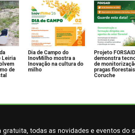
 da
Dia de Campo do
Projeto FORSAI
 Leiria
InovMilho mostra a
demonstra tecno
volvem
Inovação na cultura do
de monitorizaçã
omo de
milho
pragas florestai
stal
Coruche
gratuita, todas as novidades e eventos do s