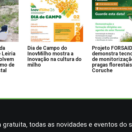
 da
Dia de Campo do
Projeto FORSAI
 Leiria
InovMilho mostra a
demonstra tecno
volvem
Inovação na cultura do
de monitorizaçã
omo de
milho
pragas florestai
stal
Coruche
gratuita, todas as novidades e eventos do s