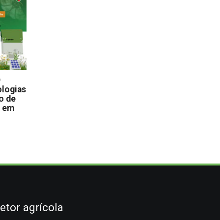
D
logias
o de
s em
etor agrícola