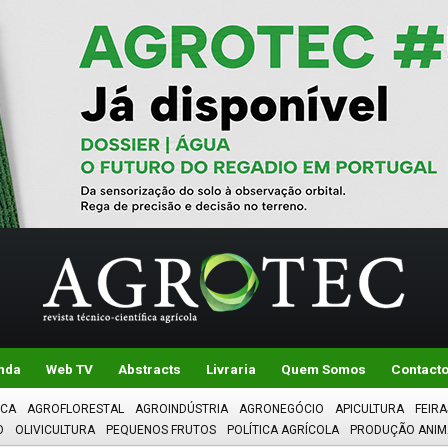
nda
Web TV
Abstracts
Livraria
Quem Somos
Contact
ICA
AGROFLORESTAL
AGROINDÚSTRIA
AGRONEGÓCIO
APICULTURA
FEIRA
O
OLIVICULTURA
PEQUENOS FRUTOS
POLÍTICA AGRÍCOLA
PRODUÇÃO ANIM