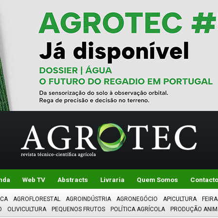
nda
Web TV
Abstracts
Livraria
Quem Somos
Contact
ICA
AGROFLORESTAL
AGROINDÚSTRIA
AGRONEGÓCIO
APICULTURA
FEIRA
O
OLIVICULTURA
PEQUENOS FRUTOS
POLÍTICA AGRÍCOLA
PRODUÇÃO ANIM