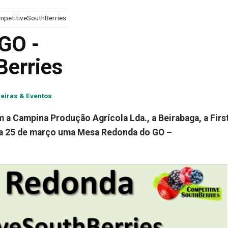
petitiveSouthBerries
GO -
Berries
eiras & Eventos
 a Campina Produção Agrícola Lda., a Beirabaga, a First
 dia 25 de março uma Mesa Redonda do GO –