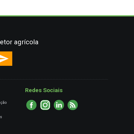
etor agrícola
Redes Sociais
ação
es