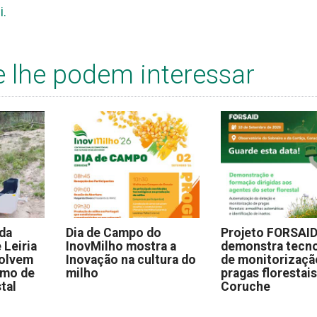
i.
e lhe podem interessar
 da
Dia de Campo do
Projeto FORSAI
 Leiria
InovMilho mostra a
demonstra tecno
volvem
Inovação na cultura do
de monitorizaçã
omo de
milho
pragas florestai
stal
Coruche