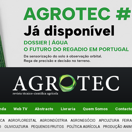
nda
Web TV
Abstracts
Livraria
Quem Somos
Contact
ICA
AGROFLORESTAL
AGROINDÚSTRIA
AGRONEGÓCIO
APICULTURA
FEIRA
O
OLIVICULTURA
PEQUENOS FRUTOS
POLÍTICA AGRÍCOLA
PRODUÇÃO ANIM