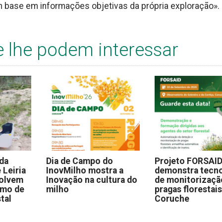
m base em informações objetivas da própria exploração».
e lhe podem interessar
 da
Dia de Campo do
Projeto FORSAI
 Leiria
InovMilho mostra a
demonstra tecno
volvem
Inovação na cultura do
de monitorizaçã
omo de
milho
pragas florestai
stal
Coruche