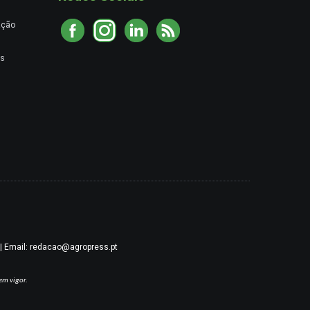
ação
es
9 | Email: redacao@agropress.pt
em vigor.