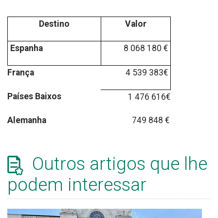
Destino
Valor
Espanha
8 068 180 €
França
4 539 383€
Países Baixos
1 476 616€
Alemanha
749 848 €
Outros artigos que lhe
podem interessar