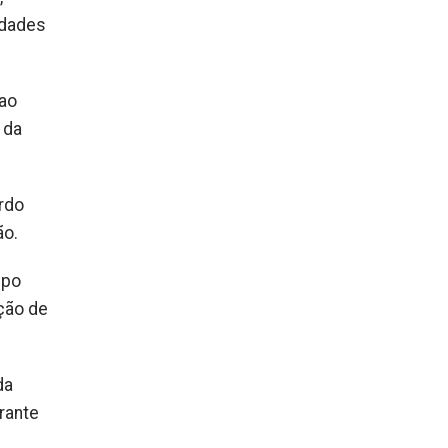
idades
 ao
 da
rdo
ão.
mpo
ção de
da
rante