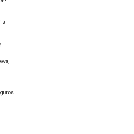
r a
e
,
awa,
r
eguros
,