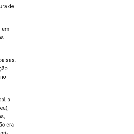
tura de
e em
as
países.
ção
 no
al, a
ea),
s,
ão era
gri-