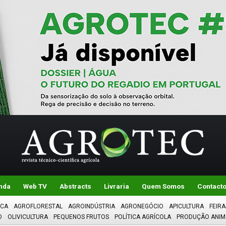
nda
Web TV
Abstracts
Livraria
Quem Somos
Contact
ICA
AGROFLORESTAL
AGROINDÚSTRIA
AGRONEGÓCIO
APICULTURA
FEIRA
O
OLIVICULTURA
PEQUENOS FRUTOS
POLÍTICA AGRÍCOLA
PRODUÇÃO ANIM