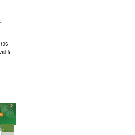
à
uras
vel à