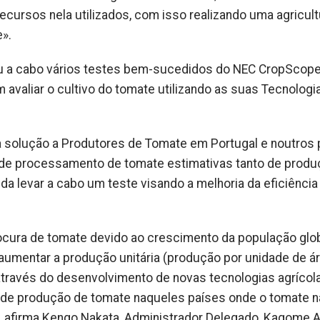
recursos nela utilizados, com isso realizando uma agricul
».
u a cabo vários testes bem-sucedidos do NEC CropScop
m avaliar o cultivo do tomate utilizando as suas Tecnologi
sta solução a Produtores de Tomate em Portugal e noutros 
 de processamento de tomate estimativas tanto de produ
nda levar a cabo um teste visando a melhoria da eficiência
ocura de tomate devido ao crescimento da população glob
aumentar a produção unitária (produção por unidade de ár
através do desenvolvimento de novas tecnologias agrícola
de produção de tomate naqueles países onde o tomate n
», afirma Kengo Nakata, Administrador Delegado, Kagome A