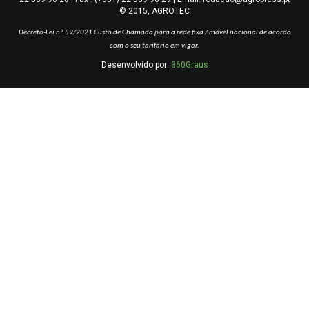
© 2015, AGROTEC
Decreto-Lei nº 59/2021
Custo de Chamada para a rede fixa / móvel nacional de acordo
com o seu tarifário em vigor.
Desenvolvido por:
360Graus