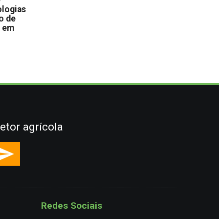
D
logias
o de
s em
etor agrícola
Redes Sociais