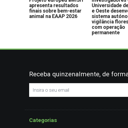
Projeto europeu aWISH
Investigadores
apresenta resultados
Universidade de
finais sobre bem-estar
e Oeste desen
animal na EAAP 2026
sistema autón
vigilância flore
com operação
permanente
Receba quinzenalmente, de forma 
Categorias