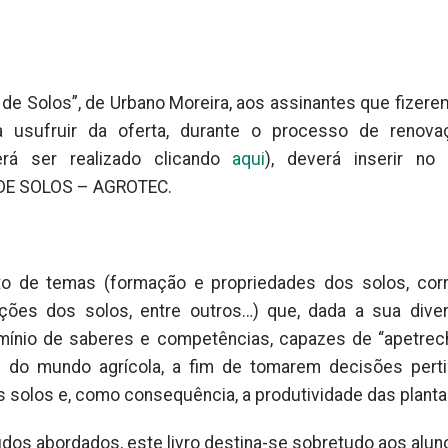
 de Solos”, de Urbano Moreira, aos assinantes que fizere
a usufruir da oferta, durante o processo de renova
derá ser realizado clicando
aqui
), deverá inserir no
 DE SOLOS – AGROTEC.
to de temas (formação e propriedades dos solos, cor
ções dos solos, entre outros…) que, dada a sua dive
mínio de saberes e competências, capazes de “apetrec
s do mundo agrícola, a fim de tomarem decisões pert
solos e, como consequência, a produtividade das planta
dos abordados, este livro destina-se sobretudo aos alun