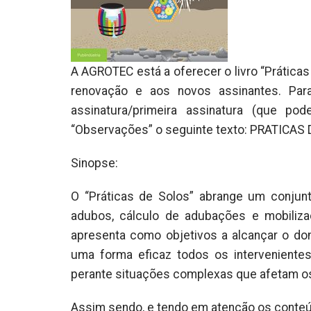
A AGROTEC está a oferecer o livro “Práticas
renovação e aos novos assinantes. Par
assinatura/primeira assinatura (que po
“Observações” o seguinte texto: PRATICAS
Sinopse:
O “Práticas de Solos” abrange um conjun
adubos, cálculo de adubações e mobiliza
apresenta como objetivos a alcançar o do
uma forma eficaz todos os interveniente
perante situações complexas que afetam os 
Assim sendo, e tendo em atenção os conteú