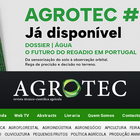
nda
Web TV
Abstracts
Livraria
Quem Somos
Contact
ICA
AGROFLORESTAL
AGROINDÚSTRIA
AGRONEGÓCIO
APICULTURA
FEIRA
O
OLIVICULTURA
PEQUENOS FRUTOS
POLÍTICA AGRÍCOLA
PRODUÇÃO ANIM