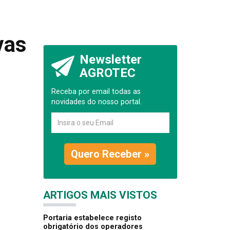
vas
Newsletter
AGROTEC
Receba por email todas as
novidades do nosso portal.
Quero Receber »
ARTIGOS MAIS VISTOS
Portaria estabelece registo
obrigatório dos operadores