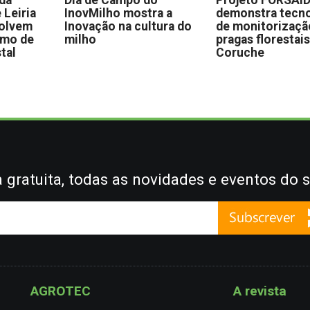
 da
Dia de Campo do
Projeto FORSAI
 Leiria
InovMilho mostra a
demonstra tecno
volvem
Inovação na cultura do
de monitorizaçã
omo de
milho
pragas florestai
stal
Coruche
gratuita, todas as novidades e eventos do s
AGROTEC
A revista