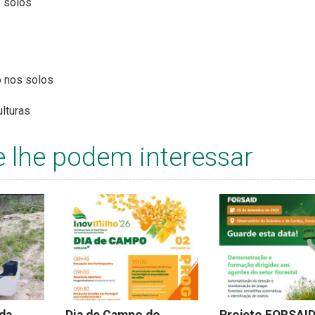
s solos
o nos solos
ulturas
e lhe podem interessar