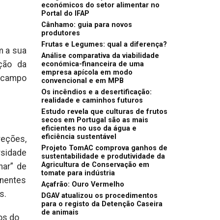
económicos do setor alimentar no
Portal do IFAP
Cânhamo: guia para novos
produtores
Frutas e Legumes: qual a diferença?
m a sua
Análise comparativa da viabilidade
ção da
económica-financeira de uma
empresa apícola em modo
 campo
convencional e em MPB
Os incêndios e a desertificação:
realidade e caminhos futuros
Estudo revela que culturas de frutos
secos em Portugal são as mais
eficientes no uso da água e
eficiência sustentável
reções,
Projeto TomAC comprova ganhos de
rsidade
sustentabilidade e produtividade da
Agricultura de Conservação em
har” de
tomate para indústria
inentes
Açafrão: Ouro Vermelho
s.
DGAV atualizou os procedimentos
para o registo da Detenção Caseira
de animais
os do