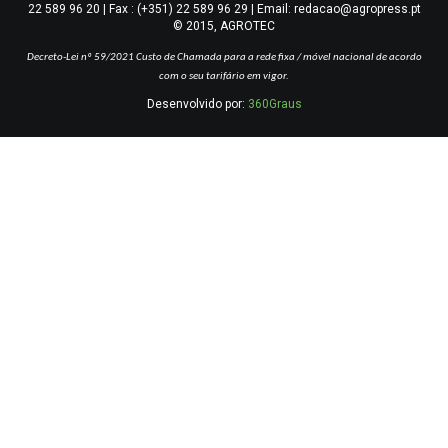
22 589 96 20 | Fax : (+351) 22 589 96 29 | Email: redacao@agropress.pt
© 2015, AGROTEC
Decreto-Lei nº 59/2021
Custo de Chamada para a rede fixa / móvel nacional de acordo
com o seu tarifário em vigor.
Desenvolvido por:
360Graus