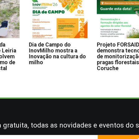
 da
Dia de Campo do
Projeto FORSAI
 Leiria
InovMilho mostra a
demonstra tecno
volvem
Inovação na cultura do
de monitorizaçã
omo de
milho
pragas florestai
stal
Coruche
gratuita, todas as novidades e eventos do s