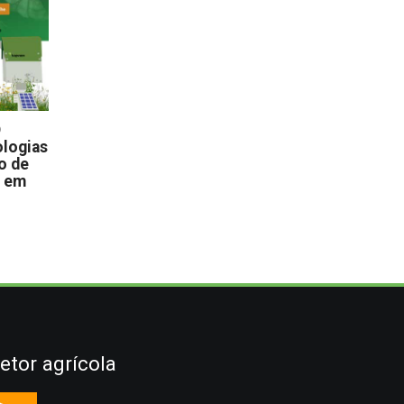
D
logias
o de
s em
etor agrícola