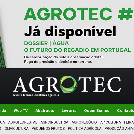
nda
Web TV
Abstracts
Livraria
Quem Somos
Contact
ICA
AGROFLORESTAL
AGROINDÚSTRIA
AGRONEGÓCIO
APICULTURA
FEIRA
O
OLIVICULTURA
PEQUENOS FRUTOS
POLÍTICA AGRÍCOLA
PRODUÇÃO ANIM