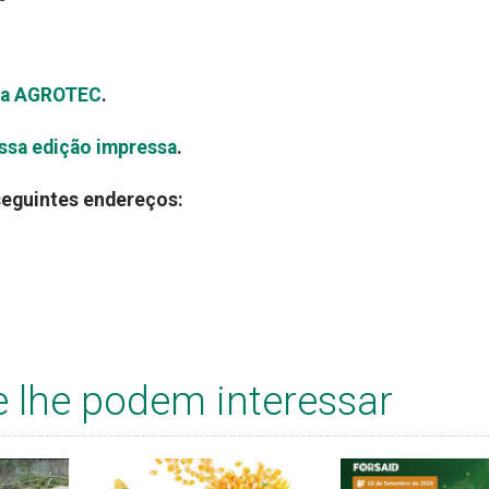
sta AGROTEC
.
ossa edição impressa
.
seguintes endereços:
e lhe podem interessar