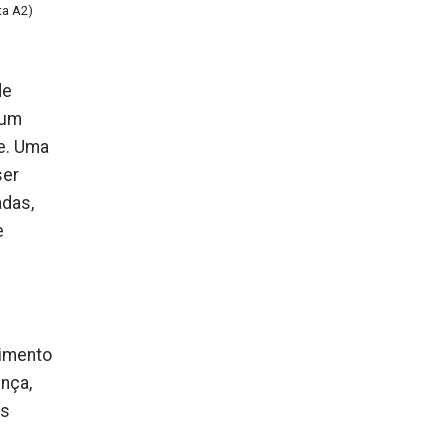
ta A2)
de
 um
de. Uma
ser
adas,
e
vimento
nça,
as