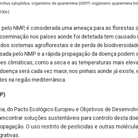
nchus xylophilus, organismo de quarentena (OEPP, organismo quarentena lis
200x).
 pelo NMP, é considerada uma ameaça para as florestas 
disseminação nos países aonde foi detetada tem causado
 dos sistemas agroflorestais e de perda de biodiversida
ausada pelo NMP e a rápida propagação da doença podem 
s climáticas, como a seca e as temperaturas mais elev
oença será cada vez maior, nos pinhais aonde já existe, 
es na região mediterrânica.
P)
eia, do Pacto Ecológico Europeu e Objetivos de Desenvol
encontrar soluções sustentáveis para controlo desta doe
pagação. O uso restrito de pesticidas e outras molécul
grativas.