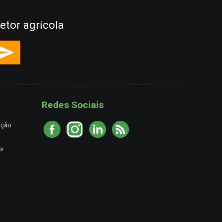
etor agrícola
Redes Sociais
ação
es