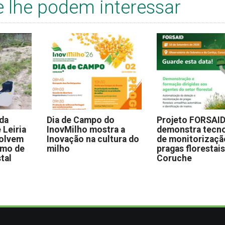
e lhe podem interessar
 da
Dia de Campo do
Projeto FORSAI
 Leiria
InovMilho mostra a
demonstra tecno
volvem
Inovação na cultura do
de monitorizaçã
omo de
milho
pragas florestai
stal
Coruche