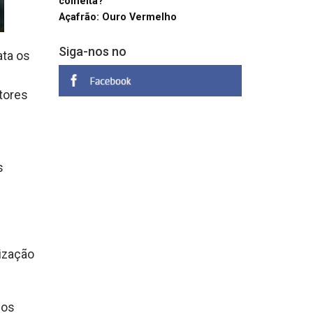
colheita?
Açafrão: Ouro Vermelho
Siga-nos no
ata os
s
atores
s
ização
dos