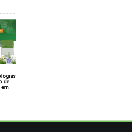
D
logias
o de
s em