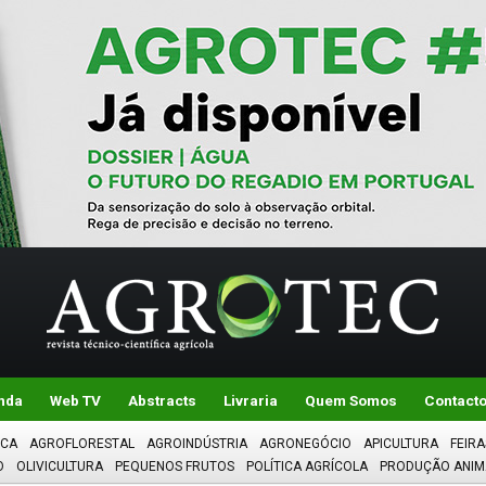
nda
Web TV
Abstracts
Livraria
Quem Somos
Contact
ICA
AGROFLORESTAL
AGROINDÚSTRIA
AGRONEGÓCIO
APICULTURA
FEIRA
O
OLIVICULTURA
PEQUENOS FRUTOS
POLÍTICA AGRÍCOLA
PRODUÇÃO ANIM