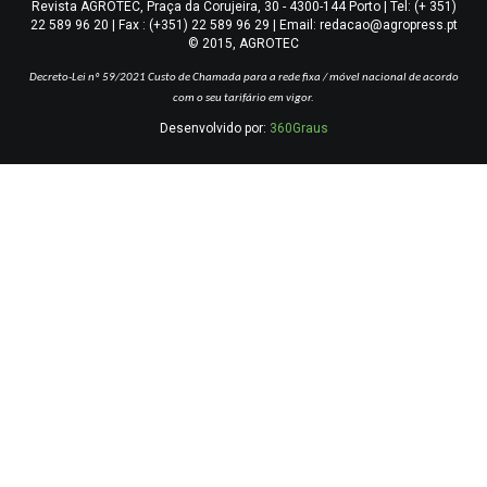
Revista AGROTEC, Praça da Corujeira, 30 - 4300-144 Porto | Tel: (+ 351)
22 589 96 20 | Fax : (+351) 22 589 96 29 | Email: redacao@agropress.pt
© 2015, AGROTEC
Decreto-Lei nº 59/2021
Custo de Chamada para a rede fixa / móvel nacional de acordo
com o seu tarifário em vigor.
Desenvolvido por:
360Graus