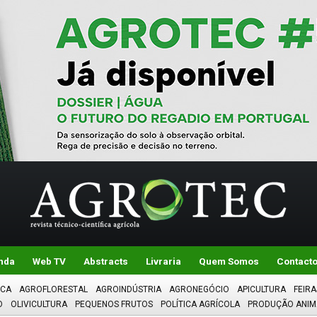
nda
Web TV
Abstracts
Livraria
Quem Somos
Contact
ICA
AGROFLORESTAL
AGROINDÚSTRIA
AGRONEGÓCIO
APICULTURA
FEIRA
O
OLIVICULTURA
PEQUENOS FRUTOS
POLÍTICA AGRÍCOLA
PRODUÇÃO ANIM