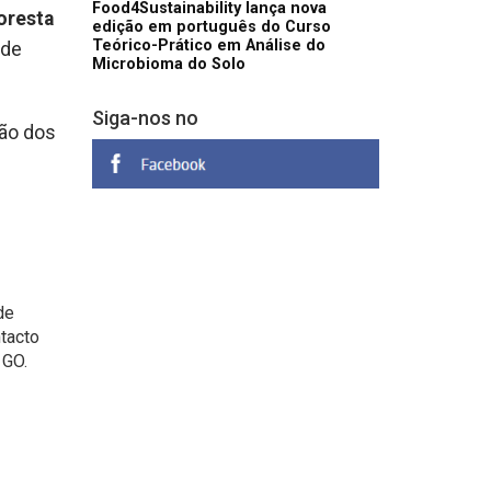
Food4Sustainability lança nova
loresta
edição em português do Curso
Teórico-Prático em Análise do
 de
Microbioma do Solo
Siga-nos no
ção dos
de
tacto
 GO.