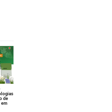
D
logias
o de
s em