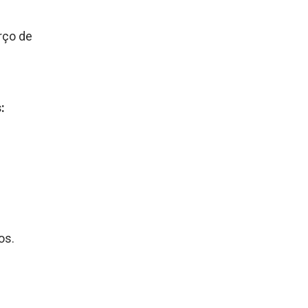
rço de
:
os.