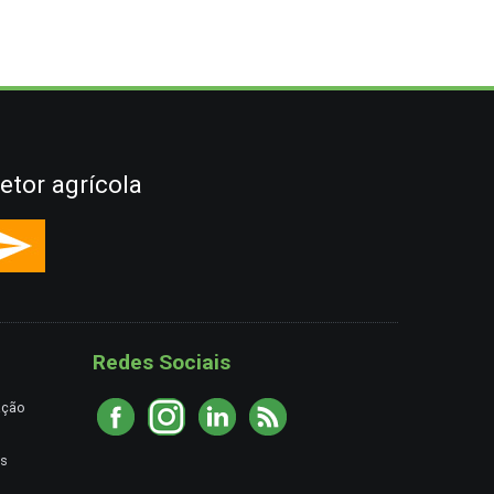
etor agrícola
Redes Sociais
ação
es