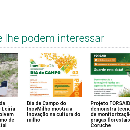
e lhe podem interessar
 da
Dia de Campo do
Projeto FORSAI
 Leiria
InovMilho mostra a
demonstra tecno
volvem
Inovação na cultura do
de monitorizaçã
omo de
milho
pragas florestai
stal
Coruche