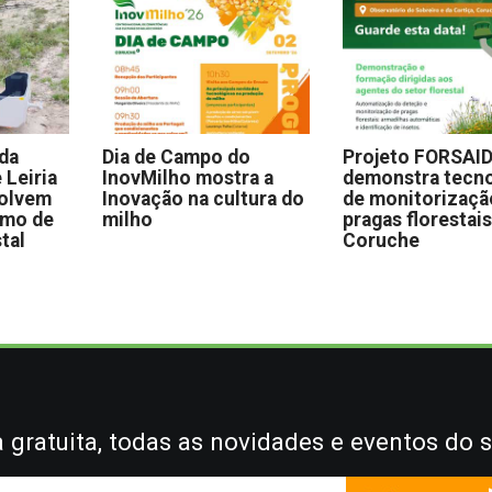
 da
Dia de Campo do
Projeto FORSAI
 Leiria
InovMilho mostra a
demonstra tecno
volvem
Inovação na cultura do
de monitorizaçã
omo de
milho
pragas florestai
stal
Coruche
gratuita, todas as novidades e eventos do s