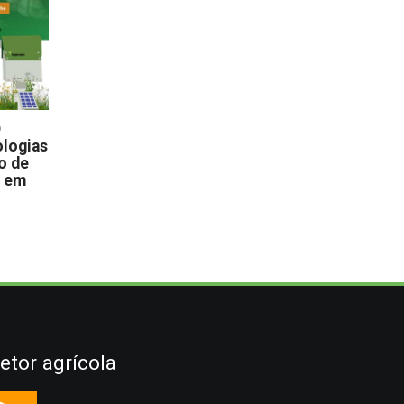
D
logias
o de
s em
etor agrícola