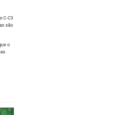
do C-C3
cas são
que o
ias