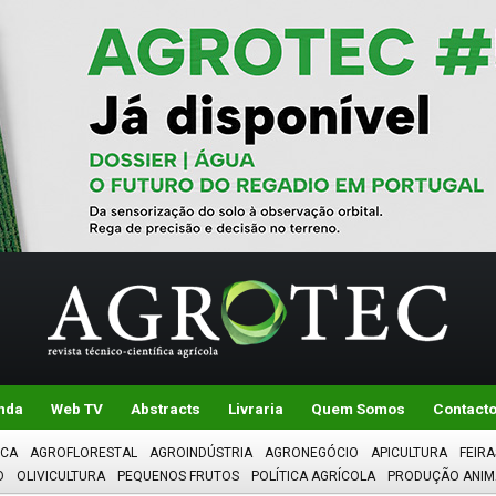
nda
Web TV
Abstracts
Livraria
Quem Somos
Contact
ICA
AGROFLORESTAL
AGROINDÚSTRIA
AGRONEGÓCIO
APICULTURA
FEIRA
O
OLIVICULTURA
PEQUENOS FRUTOS
POLÍTICA AGRÍCOLA
PRODUÇÃO ANIM