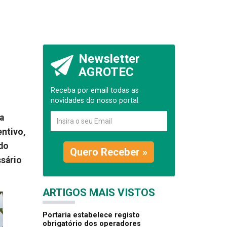
Newsletter
AGROTEC
Receba por email todas as
novidades do nosso portal.
a
ntivo,
ndo
Quero Receber »
ssário
ARTIGOS MAIS VISTOS
Portaria estabelece registo
obrigatório dos operadores