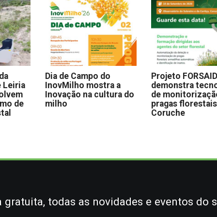
 da
Dia de Campo do
Projeto FORSAI
 Leiria
InovMilho mostra a
demonstra tecno
volvem
Inovação na cultura do
de monitorizaçã
omo de
milho
pragas florestai
stal
Coruche
gratuita, todas as novidades e eventos do s