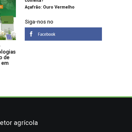
colheita?
Açafrão: Ouro Vermelho
Siga-nos no
D
logias
o de
s em
etor agrícola