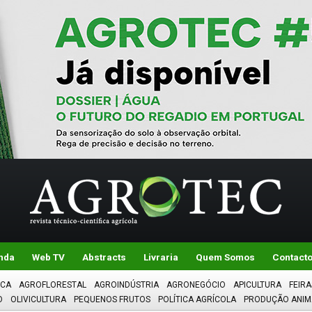
nda
Web TV
Abstracts
Livraria
Quem Somos
Contact
ICA
AGROFLORESTAL
AGROINDÚSTRIA
AGRONEGÓCIO
APICULTURA
FEIRA
O
OLIVICULTURA
PEQUENOS FRUTOS
POLÍTICA AGRÍCOLA
PRODUÇÃO ANIM