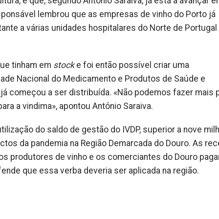
cultura, e que, segundo António Saraiva, já está a avançar 
esponsável lembrou que as empresas de vinho do Porto já
tante
a várias unidades hospitalares do Norte de Portugal
ue tinham em
stock
e foi então possível criar uma
dade Nacional do Medicamento e Produtos de Saúde e
 já começou a ser distribuída. «Não podemos fazer mais 
a a vindima», apontou António Saraiva.
utilização do saldo de gestão do
IVDP
, superior a nove mil
actos da
pandemia
na Região Demarcada do Douro. As rec
e os produtores de vinho e os comerciantes do Douro pag
efende que essa verba deveria ser aplicada na região.