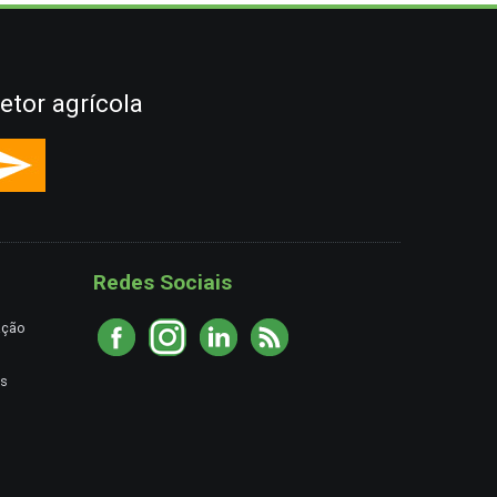
etor agrícola
Redes Sociais
ação
es