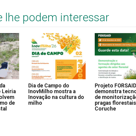
e lhe podem interessar
 da
Dia de Campo do
Projeto FORSAI
 Leiria
InovMilho mostra a
demonstra tecno
volvem
Inovação na cultura do
de monitorizaçã
omo de
milho
pragas florestai
stal
Coruche