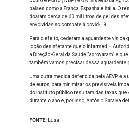
Douro e Porto (
IVDP
) e o Ministério da Agri
países como a França, Espanha e Itália. O r
doaram cerca de 60 mil litros de gel
desinfe
envolvidas no combate à
covid
-19.
Para o efeito, cederam a aguardente
vínica
q
loção
desinfetante
que o
Infarmed
– Autori
a
Direção
-Geral da Saúde “aprovaram” e que
também vamos precisar dessa aguardente par
Uma outra medida defendida pela
AEVP
é a 
de euros, para minimizar os previsíveis imp
do instituto público resultam das taxas qu
durante o ano e, por isso, António Saraiva d
FONTE:
Lusa