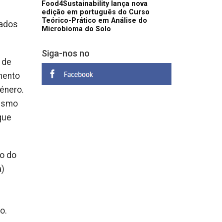
Food4Sustainability lança nova
edição em português do Curso
Teórico-Prático em Análise do
cados
Microbioma do Solo
Siga-nos no
 de
mento
énero.
mesmo
que
o do
a)
o.