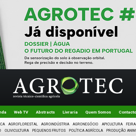
nda
Web TV
Abstracts
Livraria
Quem Somos
Contact
ICA
AGROFLORESTAL
AGROINDÚSTRIA
AGRONEGÓCIO
APICULTURA
FEIRA
O
OLIVICULTURA
PEQUENOS FRUTOS
POLÍTICA AGRÍCOLA
PRODUÇÃO ANIM