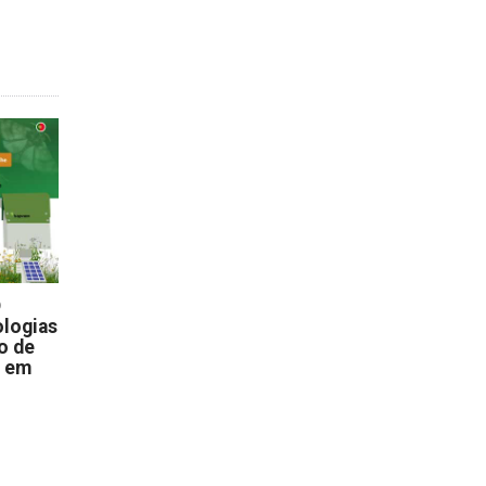
D
logias
o de
s em