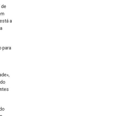
 de
 em
está a
 a
o para
ade»,
ndo
entes
 do